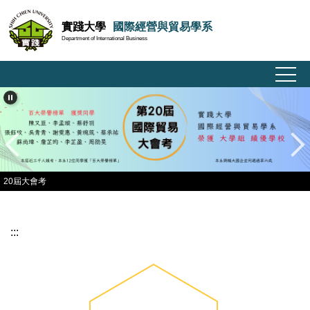
跳
實踐大學
國際經營與貿易學系
到
Department of International Business
主
要
內
容
區
20屆大會考
:::