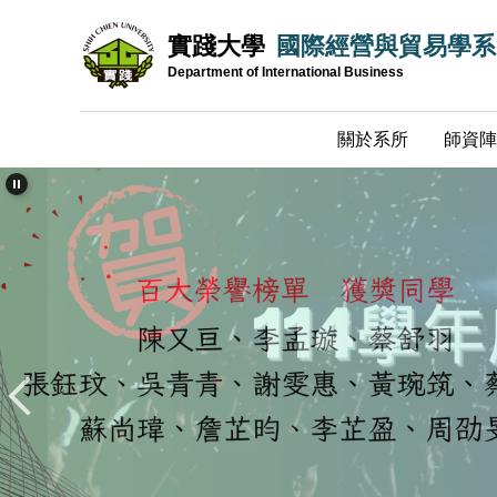
跳
實踐大學
國際經營與貿易學系
到
主
Department of International Business
要
內
關於系所
師資陣
容
區