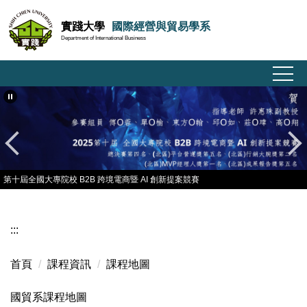
跳
實踐大學
國際經營與貿易學系
到
Department of International Business
主
要
內
容
區
第十屆全國大專院校 B2B 跨境電商暨 AI 創新提案競賽
第十屆全國大專院校 B2B 跨境電商暨 AI 創新提案競賽
:::
首頁
課程資訊
課程地圖
國貿系課程地圖