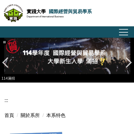
跳
實踐大學
國際經營與貿易學系
到
Department of International Business
主
要
內
容
區
114滿招
:::
首頁
關於系所
本系特色