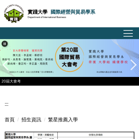
跳
實踐大學
國際經營與貿易學系
到
Department of International Business
主
要
內
容
區
20屆大會考
:::
首頁
招生資訊
繁星推薦入學